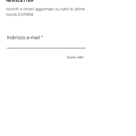
NEWSLETTER
Iscriviti e rimani aggiornato su tutte le ultime
novità CIVININI.
I consulenti CIVININI saranno felici di
Scegli qui la lingua desiderata:
rispondere a tutte le tue domande.
Indirizzo e-mail
Servizio Clienti >
Grazie mille!
CIVININI
LA CAPSULA