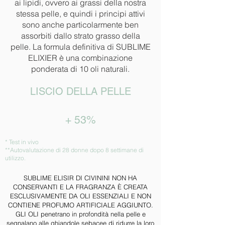
ai lipidi, ovvero ai grassi della nostra
stessa pelle, e quindi i principi attivi
sono anche particolarmente ben
assorbiti dallo strato grasso della
pelle. La formula definitiva di SUBLIME
ELIXIER è una combinazione
ponderata di 10 oli naturali.
LISCIO DELLA PELLE
+ 53%
* Test in vivo
**Autovalutazione di 28 donne dopo 8 settimane di
utilizzo.
SUBLIME ELISIR DI CIVININI NON HA
CONSERVANTI E LA FRAGRANZA È CREATA
ESCLUSIVAMENTE DA OLI ESSENZIALI E NON
CONTIENE PROFUMO ARTIFICIALE AGGIUNTO.
GLI OLI penetrano in profondità nella pelle e
segnalano alle ghiandole sebacee di ridurre la loro