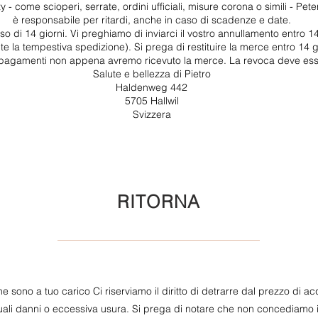
 - come scioperi, serrate, ordini ufficiali, misure corona o simili - Pe
è responsabile per ritardi, anche in caso di scadenze e date.
sso di 14 giorni. Vi preghiamo di inviarci il vostro annullamento entro 1
e la tempestiva spedizione). Si prega di restituire la merce entro 14 g
pagamenti non appena avremo ricevuto la merce. La revoca deve esse
Salute e bellezza di Pietro
Haldenweg 442
5705 Hallwil
Svizzera
RITORNA
ne sono a tuo carico Ci riserviamo il diritto di detrarre dal prezzo di ac
ali danni o eccessiva usura. Si prega di notare che non concediamo il 