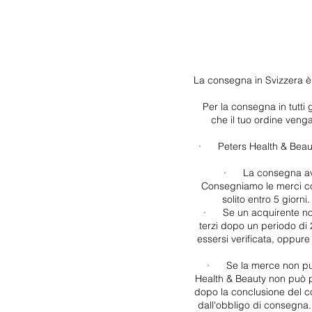
La consegna in Svizzera è 
Per la consegna in tutti 
che il tuo ordine veng
·
Peters Health & Beaut
·
La consegna avv
Consegniamo le merci con
solito entro 5 giorn
·
Se un acquirente no
terzi dopo un periodo di 
essersi verificata, oppure
·
Se la merce non pu
Health & Beauty non può pr
dopo la conclusione del co
dall'obbligo di consegna. 