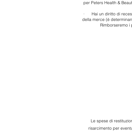
per Peters Health & Beauty
·
Hai un diritto di rece
della merce (è determinant
Rimborseremo i 
Le spese di restituzio
risarcimento per eventu