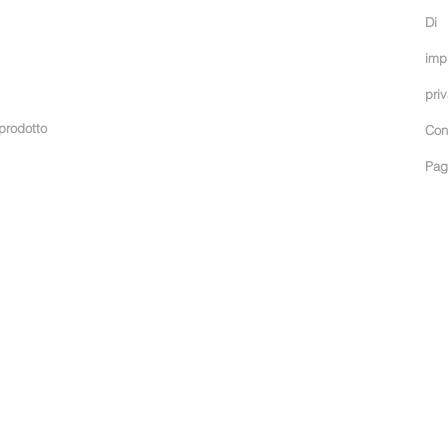
Condizioni
Di
imp
pri
 prodotto
Con
Pagi