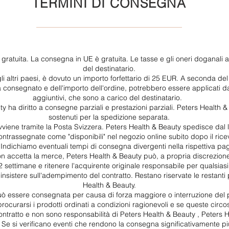
TERMINI DI CONSEGNA
gratuita. La consegna in UE è gratuita. Le tasse e gli oneri doganali a
del destinatario.
gli altri paesi, è dovuto un importo forfettario di 25 EUR. A seconda de
a consegnato e dell'importo dell'ordine, potrebbero essere applicati d
aggiuntivi, che sono a carico del destinatario.
y ha diritto a consegne parziali e prestazioni parziali. Peters Health & 
sostenuti per la spedizione separata.
iene tramite la Posta Svizzera. Peters Health & Beauty spedisce dal l
trassegnate come "disponibili" nel negozio online subito dopo il ricev
i. Indichiamo eventuali tempi di consegna divergenti nella rispettiva pa
n accetta la merce, Peters Health & Beauty può, a propria discrezion
2 settimane e ritenere l'acquirente originale responsabile per qualsia
 insistere sull'adempimento del contratto. Restano riservate le restanti 
Health & Beauty.
ò essere consegnata per causa di forza maggiore o interruzione del p
ocurarsi i prodotti ordinati a condizioni ragionevoli e se queste circos
ntratto e non sono responsabilità di Peters Health & Beauty , Peters 
Se si verificano eventi che rendono la consegna significativamente più 