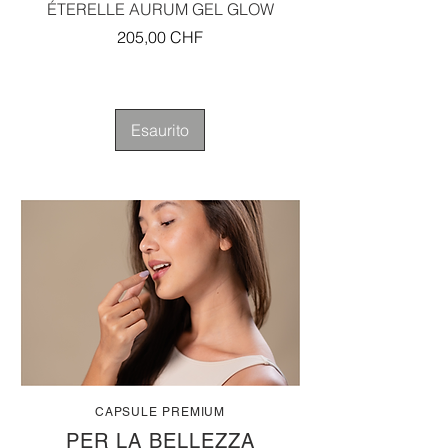
ÉTERELLE AURUM GEL GLOW
PLATINUM PLUS RI
Prezzo
205,00 CHF
Esaurito
CAPSULE PREMIUM
PER LA BELLEZZA