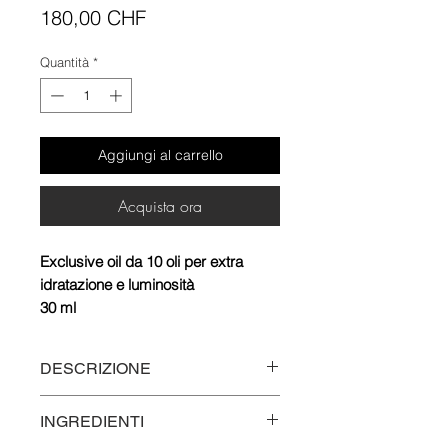
Prezzo
180,00 CHF
Quantità
*
Aggiungi al carrello
Acquista ora
Exclusive oil da 10 oli per extra
idratazione e luminosità
30 ml
DESCRIZIONE
Gli oli per il viso possono fare
INGREDIENTI
miracoli. Non solo evocano una