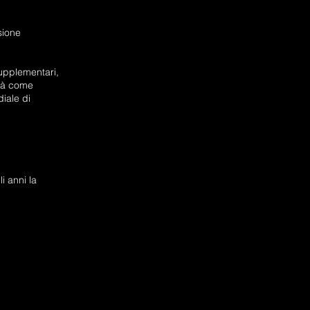
sione
upplementari,
ità come
iale di
i anni la