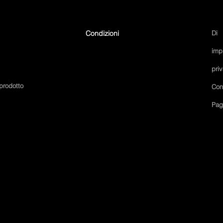
Condizioni
Di
imp
pri
 prodotto
Con
Pagi