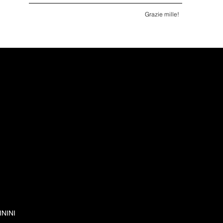
Grazie mille!
ININI