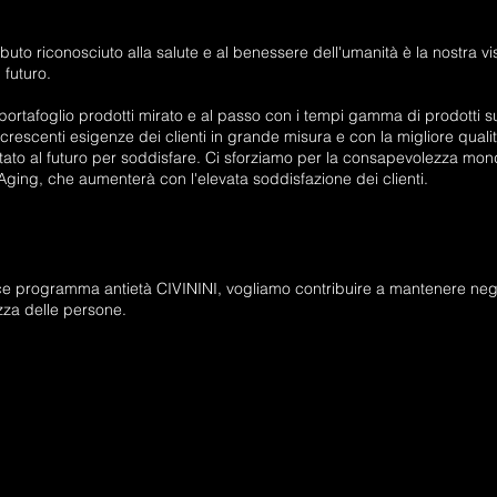
buto riconosciuto alla salute e al benessere dell'umanità è la nostra vi
 futuro.
portafoglio prodotti mirato e al passo con i tempi
gamma di prodotti s
 crescenti esigenze dei clienti in grande misura e con la migliore qual
tato al futuro
per soddisfare. Ci sforziamo per la consapevolezza mond
Aging, che aumenterà con l'elevata soddisfazione dei clienti.
ce programma antietà CIVININI, vogliamo contribuire a mantenere negl
zza delle persone.