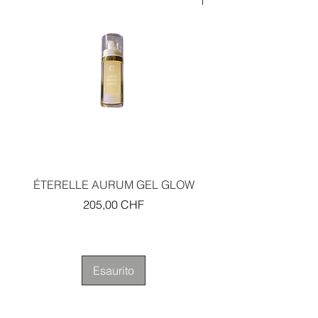
ÉTERELLE AURUM GEL GLOW
PLATINUM PLUS RI
Prezzo
205,00 CHF
Esaurito