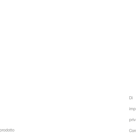
CIVININI
NEGOZIO ONLINE
CIV
Condizioni
Di
imp
pri
 prodotto
Con