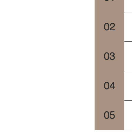
02
03
04
05