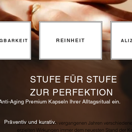
REINHEIT
GBARKEIT
ALI
STUFE FÜR STUFE
ZUR PERFEKTION
nti-Aging Premium Kapseln Ihrer Alltagsritual ein.
Präventiv und kurativ.
CIVININI hat in den vergangenen Jahren verschiedene 
erzielten Wirkungen immer dem neuesten Stand der Ke