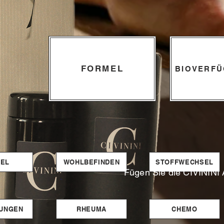
FORMEL
BIOVERFÜ
EL
WOHLBEFINDEN
STOFFWECHSEL
Fügen Sie die CIVININI A
UNGEN
RHEUMA
CHEMO