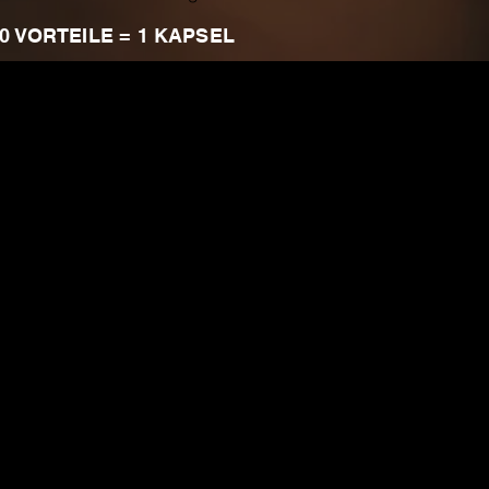
0 VORTEILE = 1 KAPSEL
CIVININI Anti-Aging Premium Kapseln werden nach den
die Praktiken, die erforderlich sind, um den Richtlini
Genehmigung und Lizenzierung für die Herstellung und
pharmazeutischen Produkten kontrollieren.

GMP werden in den Vereinigten Staaten von der U.S. F
VOLLSTÄNDIG frei von Verunreinigungen (andere Produk
Effekten führen kann).