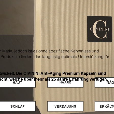
 Markt, jedoch ist es ohne spezifische Kenntnisse und
rodukt zu finden, das langfristig optimale Unterstützung für
ntwickelt. Die CIVININI Anti-Aging Premium Kapseln sind
scht, welche über mehr als 25 Jahre Erfahrung verfügen,
HAUT
NÄG
HAARE
SCHLAF
VERDAUUNG
ERKÄLT