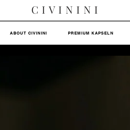
C I V I N I N I
ABOUT CIVININI
PREMIUM KAPSELN