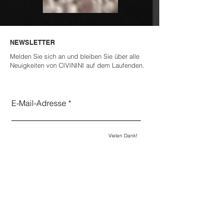
CIVININI KONTAKTIEREN
SPRACHE WECHSELN
NEWSLETTER
Melden Sie sich an und bleiben Sie über alle
Neuigkeiten von CIVININI auf dem Laufenden.
Die CIVININI Berater beantworten Ihnen gerne
Wählen Sie hier die gewünschte Sprache:
all Ihre Fragen.
E-Mail-Adresse
Kundenservice >
Vielen Dank!