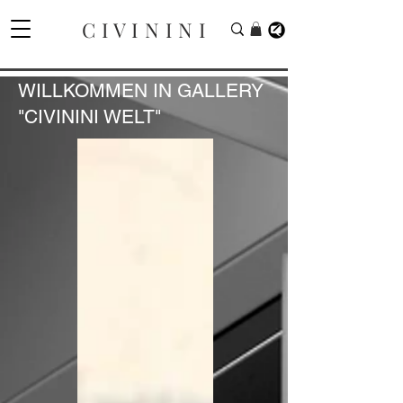
C I V I N I N I
WILLKOMMEN IN GALLERY
"CIVININI WELT"