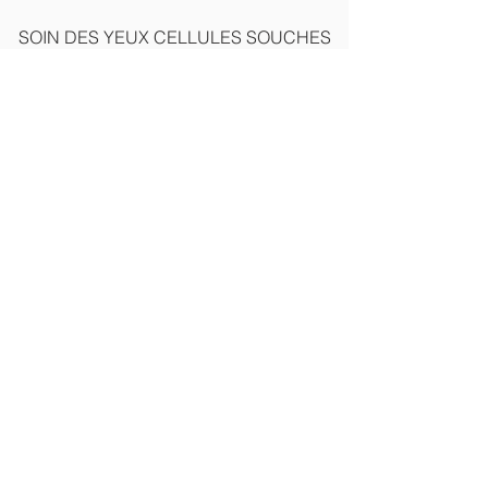
SOIN DES YEUX CELLULES SOUCHES
SOPHISTIQÉE
Prix
215,00 CHF
Ajouter au panier