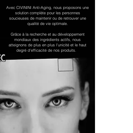
Avec CIVININI Anti-Aging, nous proposons une
solution complète pour les personnes
soucieuses de maintenir ou de retrouver une
qualité de vie optimale.
Grâce à la recherche et au développement
mondiaux des ingrédients actifs, nous
atteignons de plus en plus l'unicité et le haut
degré d'efficacité de nos produits.