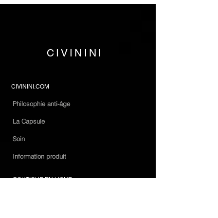
CIVININI
CIVININI.COM
Philosophie anti-âge
La Capsule
Soin
Information produit
BOUTIQUE EN LIGNE
Conditions générales
Conditions de livraison