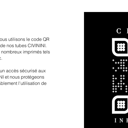
En plus de leur foncti
scellés hologrammes o
raffinement optique. Ils
qualité et l'authenticité
Nous utilisons des s
nous utilisons le code QR
haute technologie afin
de nos tubes CIVININI.
e nombreux imprimés tels
Protection de la trans
c.
Si le sceau hologramme 
sceau hologramme est 
s un accès sécurisé aux
est partiellement détr
NINI et nous protégeons
lement l'utilisation de
motif en nid d'abeille
irréversible le sceau
protection contre la t
sceau ne peut plus êt
Les traces de sceaux
éliminées en frottant