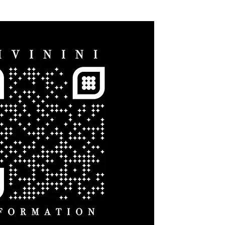
on de scellés de première ouverture, les 
ffrent également l'avantage d'un 
 éveillent la curiosité et visualisent la 
.

ceaux hologrammes pour nos produits de 
 de les sceller de manière inviolable.

mission et haute résistance

est tenté d'être retiré (c'est-à-dire si le 
partiellement ou complètement retiré), il 
uit et laisse un résidu sous la forme d'un 
 sur le substrat, détruisant de manière 
 hologramme dans le processus. Cette 
ransmission empêche la réutilisation. Un tel 
re lissé sans que cela soit reconnaissable.

 hologrammes peuvent être facilement 
 doucement avec un ongle ou un chiffon 