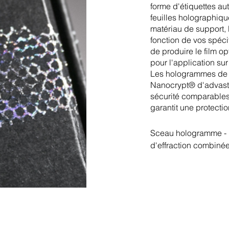
forme d'étiquettes a
feuilles holographiq
matériau de support,
fonction de vos spéci
de produire le film o
pour l'application su
Les hologrammes de s
Nanocrypt® d'advast 
sécurité comparables
garantit une protecti
Sceau hologramme - pr
d'effraction combinée
Les scellés hologramm
emballages pharmaceu
consommateur attend u
que le contenu est ég
n'a donc jamais été o