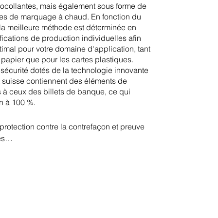
utocollantes, mais également sous forme de
ues de marquage à chaud. En fonction du
 la meilleure méthode est déterminée en
fications de production individuelles afin
ptimal pour votre domaine d'application, tant
r papier que pour les cartes plastiques.
écurité dotés de la technologie innovante
suisse contiennent des éléments de
 à ceux des billets de banque, ce qui
on à 100 %.
otection contre la contrefaçon et preuve 
s

es sont principalement utilisés dans les 
tiques, cosmétiques et alimentaires. Le 
n emballage intact et où il peut être sûr 
alement irréprochable et que l'emballage 
uvert auparavant.
