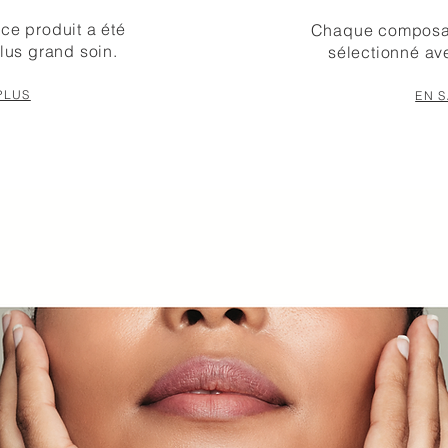
ce produit a été
Chaque composan
lus grand soin.
sélectionné av
PLUS
EN S