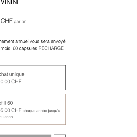
VININI
Prix
 CHF
par an
nement annuel vous sera envoyé
 2 mois 60 capsules RECHARGE
 Le montant correspondant sera
r vous Compte automatiquement
2 mois débité.
hat unique
ent annuel se poursuit
10,00 CHF
uement si vous ne l'annulez pas
. Vous pouvez annuler votre
nt à tout moment.
fill 60
95,00 CHF
chaque année jusqu'à
nulation