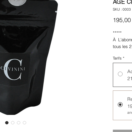
ÂGE CI
SKU : 0003
195,00
*****
À L'abon
tous les
envoyées.
Tarifs
*
saisi pa
tous les 
Ac
L'abonnem
2
automatiq
par écrit
abonneme
Re
1
an